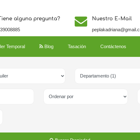
Tiene alguna pregunta?
Nuestro E-Mail
139008885
peplakadriana@gmail.
iler Temporal
Blog
Tasación
Contáctenos
Buscar Propiedad