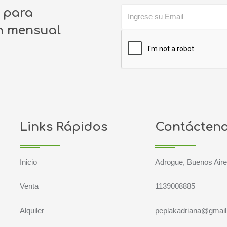
o para
ín mensual
Links Rápidos
Contácten
Inicio
Adrogue, Buenos Air
Venta
1139008885
Alquiler
peplakadriana@gmai