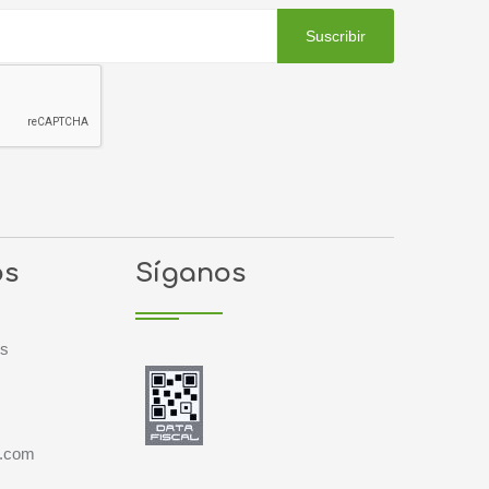
Suscribir
os
Síganos
es
l.com